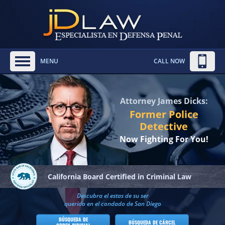
MENU
CALL NOW
Attorney James Dicks:
Former Police
Detective
Now Fighting For You!
California Board
Certified in Criminal Law
Descubra el estas de su ser
querido en el condado de San Diego
BÚSQUEDA DE
BÚSQUEDA DE CÁRCEL