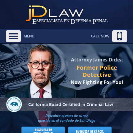
MENU
CALL NOW
Attorney James Dicks:
Former Police
Detective
Now Fighting For You!
California Board
Certified in Criminal Law
Descubra el estas de su ser
querido en el condado de San Diego
BÚSQUEDA DE
BÚSQUEDA DE CÁRCEL