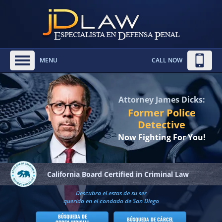
MENU
CALL NOW
Attorney James Dicks:
Former Police
Detective
Now Fighting For You!
California Board
Certified in Criminal Law
Descubra el estas de su ser
querido en el condado de San Diego
BÚSQUEDA DE
BÚSQUEDA DE CÁRCEL