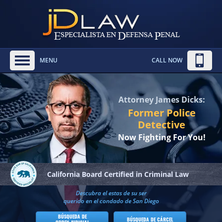
MENU
CALL NOW
Attorney James Dicks:
Former Police
Detective
Now Fighting For You!
California Board
Certified in Criminal Law
Descubra el estas de su ser
querido en el condado de San Diego
BÚSQUEDA DE
BÚSQUEDA DE CÁRCEL